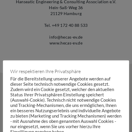
Hanseatic Engineering & Consulting Association e.V.
Hein-Saß-Weg 36
21129 Hamburg
Tel. +49 172 40 88 533
info@hecas-ev.de
www.hecas-ev.de
Wir respektieren Ihre Privatsphäre
Für die Bereitstellung unserer Angebote werden auf
dieser Seite technisch notwendige Cookies gesetzt.
Zudem wird ein Cookie gesetzt, welcher den aktuellen
Status Ihrer Privatsphären Einstellung speichert
(Auswahl-Cookie). Technisch nicht notwendige Cookies
und Tracking-Mechanismen, die uns ermöglichen, Ihnen
ein besseres Nutzungserlebnis und individuelle Angebote
zu bieten (Marketing und Tracking Mechanismen) werden
- mit Ausnahme des oben genannten Auswahl Cookies -
KONTAKT
nur eingesetzt, wenn Sie uns vorher hierzu Ihre
Einwilligung gegeben haben..