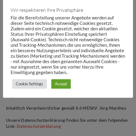
Tel. +49 172 40 88 533 (1. Vorsitzender)
Wir respektieren Ihre Privatsphäre
E-Mail: info@hecas-ev.de
Für die Bereitstellung unserer Angebote werden auf
Internet: www.hecas-ev.de
dieser Seite technisch notwendige Cookies gesetzt.
Zudem wird ein Cookie gesetzt, welcher den aktuellen
Status Ihrer Privatsphären Einstellung speichert
1. Vorsitzender – Jörg Manthey, Tel. +49 172 40 85 533
(Auswahl-Cookie). Technisch nicht notwendige Cookies
2. Vorsitzender – Holger Alsago, Tel. +49 40 317 666-41
und Tracking-Mechanismen, die uns ermöglichen, Ihnen
Schatzmeister & Pressesprecher – Rüdiger Ebeling, Tel. +49
ein besseres Nutzungserlebnis und individuelle Angebote
151 58802974
zu bieten (Marketing und Tracking Mechanismen) werden
- mit Ausnahme des oben genannten Auswahl Cookies -
Vertretungsberechtigter Vorstand:
nur eingesetzt, wenn Sie uns vorher hierzu Ihre
Jörg Manthey (1. Vorsitzender), Holger Alsago (2.
Einwilligung gegeben haben..
Vorsitzender), Rüdiger Ebeling (Schatzmeister)
Cookie Settings
Accept
Registergericht: Amtsgericht Hamburg
Registernummer: 69 VR-AR 453/01
Inhaltlich Verantwortlicher gemäß § 6 MDStV: Jörg Manthey
Unsere Datenschutzerklärung finden Sie unter dem folgenden
Link:
Datenschutzerklärung